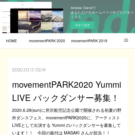
Ameba Owndで
あなただけのホームページやブログをつ
くろう
今すぐ試す
HOME
movementPARK 2020
movementPARK 2019
ameblo
2020.03.13 02:19
movementPARK2020 Yummi
LIVE バックダンサー募集！
2020.6.28(sun)に所沢航空記念公園で開催される初夏の野
外ダンスフェス、movementPARK2020に、アーティスト
LIVEとして出演する Yummi のバックダンサーを募集して
います！！ 今回の振付は MASAKI さんが担当！！